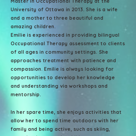
Master in Occupational Therapy at the
University of Ottawa in 2013. She is a wife
and a mother to three beautiful and
amazing children.
Emilie is experienced in providing bilingual
Occupational Therapy assessment to clients
of all ages in community settings. She
approaches treatment with patience and
compassion. Emilie is always looking for
opportunities to develop her knowledge
and understanding via workshops and
mentorship.
In her spare time, she enjoys activities that
allow her to spend time outdoors with her
family and being active, such as skiing,